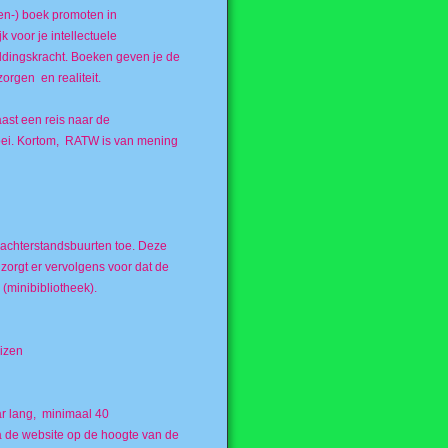
en-) boek promoten in
 voor je intellectuele
eldingskracht. Boeken geven je de
orgen en realiteit.
ast een reis naar de
groei. Kortom, RATW is van mening
 achterstandsbuurten toe. Deze
 zorgt er vervolgens voor dat de
minibibliotheek).
uizen
ar lang, minimaal 40
ia de website op de hoogte van de