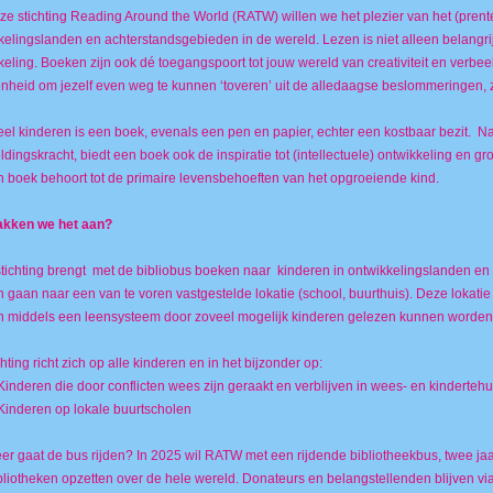
ze stichting Reading Around the World (RATW) willen we het plezier van het (prent
kelingslanden en achterstandsgebieden in de wereld. Lezen is niet alleen belangrijk
keling. Boeken zijn ook dé toegangspoort tot jouw wereld van creativiteit en verbe
nheid om jezelf even weg te kunnen ‘toveren’ uit de alledaagse beslommeringen, z
eel kinderen is een boek, evenals een pen en papier, echter een kostbaar bezit. Na
ldingskracht, biedt een boek ook de inspiratie tot (intellectuele) ontwikkeling en 
n boek behoort tot de primaire levensbehoeften van het opgroeiende kind.
akken we het aan?
tichting brengt met de bibliobus boeken naar kinderen in ontwikkelingslanden en
 gaan naar een van te voren vastgestelde lokatie (school, buurthuis). Deze lokatie
 middels een leensysteem door zoveel mogelijk kinderen gelezen kunnen worden (
hting richt zich op alle kinderen en in het bijzonder op:
eren die door conflicten wees zijn geraakt en verblijven in wees- en kinderteh
deren op lokale buurtscholen
r gaat de bus rijden? In 2025 wil RATW met een rijdende bibliotheekbus, twee ja
bliotheken opzetten over de hele wereld. Donateurs en belangstellenden blijven v