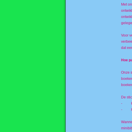
Met on
ontwik
ontwik
gelege
Voor v
verbee
dat ee
Hoe p
Onze s
boeken
boeken
De stic
- Kind
- Kin
Wannee
minibi