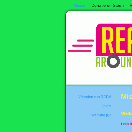
Missie
Donatie en Steun
V
Mis
Vrienden van RATW
Foto's
Welk
Wat vind jij?
Leuk d