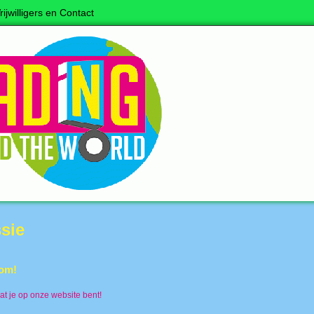
rijwilligers en Contact
sie
om!
at je op onze website bent!